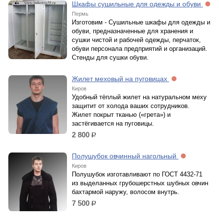
Шкафы сушильные для одежды и обуви
Пермь
Изготовим - Сушильные шкафы для одежды и
обуви, предназначенные для хранения и
сушки чистой и рабочей одежды, перчаток,
обуви персонала предприятий и организаций.
Стенды для сушки обуви.
Жилет меховый на пуговицах
Киров
Удобный тёплый жилет на натуральном меху
защитит от холода ваших сотрудников.
Жилет покрыт тканью («грета») и
застёгивается на пуговицы.
2 800
р.
Полушубок овчинный нагольный
Киров
Полушубок изготавливают по ГОСТ 4432-71
из выделанных грубошерстных шубных овчин
бахтармой наружу, волосом внутрь.
7 500
р.