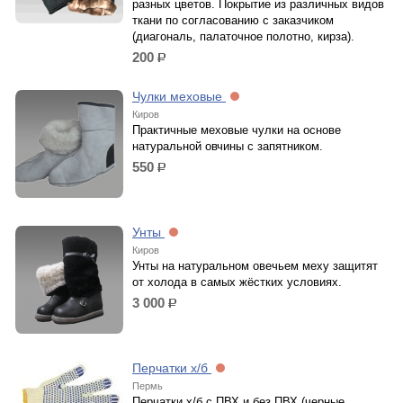
разных цветов. Покрытие из различных видов
ткани по согласованию с заказчиком
(диагональ, палаточное полотно, кирза).
200
р.
Чулки меховые
Киров
Практичные меховые чулки на основе
натуральной овчины с запятником.
550
р.
Унты
Киров
Унты на натуральном овечьем меху защитят
от холода в самых жёстких условиях.
3 000
р.
Перчатки х/б
Пермь
Перчатки х/б с ПВХ и без ПВХ (черные,