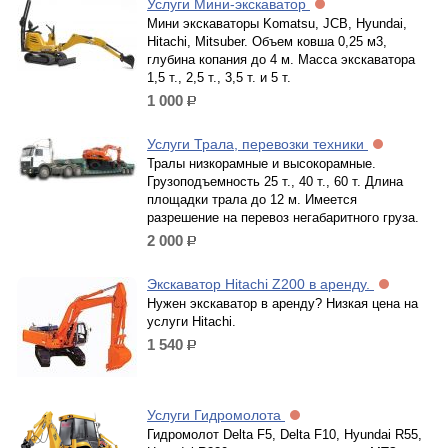
Услуги Мини-экскаватор
Мини экскаваторы Komatsu, JCB, Hyundai,
Hitachi, Mitsuber. Объем ковша 0,25 м3,
глубина копания до 4 м. Масса экскаватора
1,5 т., 2,5 т., 3,5 т. и 5 т.
1 000
р.
Услуги Трала, перевозки техники
Тралы низкорамные и высокорамные.
Грузоподъемность 25 т., 40 т., 60 т. Длина
площадки трала до 12 м. Имеется
разрешение на перевоз негабаритного груза.
2 000
р.
Экскаватор Hitachi Z200 в аренду.
Нужен экскаватор в аренду? Низкая цена на
услуги Hitachi.
1 540
р.
Услуги Гидромолота
Гидромолот Delta F5, Delta F10, Hyundai R55,