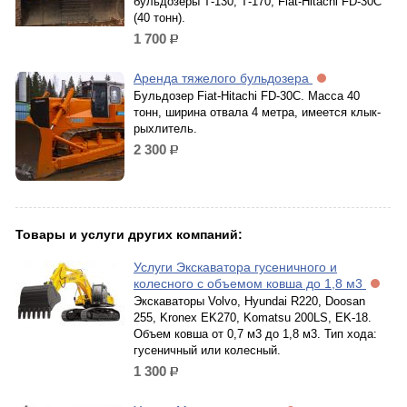
бульдозеры Т-130, Т-170, Fiat-Hitachi FD-30C
(40 тонн).
1 700
р.
Аренда тяжелого бульдозера
Бульдозер Fiat-Hitachi FD-30C. Масса 40
тонн, ширина отвала 4 метра, имеется клык-
рыхлитель.
2 300
р.
Товары и услуги других компаний:
Услуги Экскаватора гусеничного и
колесного с объемом ковша до 1,8 м3
Экскаваторы Volvo, Hyundai R220, Doosan
255, Kronex EK270, Komatsu 200LS, EK-18.
Объем ковша от 0,7 м3 до 1,8 м3. Тип хода:
гусеничный или колесный.
1 300
р.