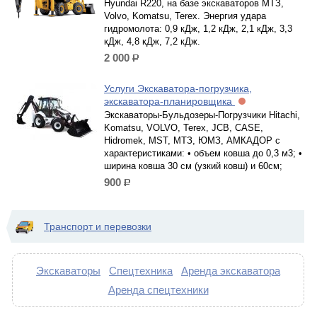
Hyundai R220, на базе экскаваторов МТЗ,
Volvo, Komatsu, Terex. Энергия удара
гидромолота: 0,9 кДж, 1,2 кДж, 2,1 кДж, 3,3
кДж, 4,8 кДж, 7,2 кДж.
2 000
р.
Услуги Экскаватора-погрузчика,
экскаватора-планировщика
Экскаваторы-Бульдозеры-Погрузчики Hitachi,
Komatsu, VOLVO, Terex, JCB, CASE,
Hidromek, MST, МТЗ, ЮМЗ, АМКАДОР с
характеристиками: • объем ковша до 0,3 м3; •
ширина ковша 30 см (узкий ковш) и 60см;
900
р.
Транспорт и перевозки
Экскаваторы
Спецтехника
Аренда экскаватора
Аренда спецтехники