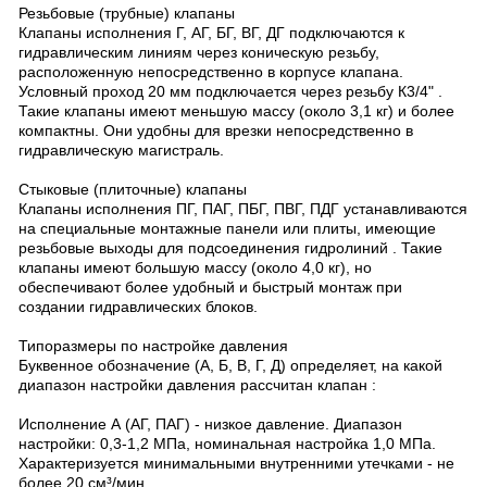
Резьбовые (трубные) клапаны
Клапаны исполнения Г, АГ, БГ, ВГ, ДГ подключаются к
гидравлическим линиям через коническую резьбу,
расположенную непосредственно в корпусе клапана.
Условный проход 20 мм подключается через резьбу К3/4" .
Такие клапаны имеют меньшую массу (около 3,1 кг) и более
компактны. Они удобны для врезки непосредственно в
гидравлическую магистраль.
Стыковые (плиточные) клапаны
Клапаны исполнения ПГ, ПАГ, ПБГ, ПВГ, ПДГ устанавливаются
на специальные монтажные панели или плиты, имеющие
резьбовые выходы для подсоединения гидролиний . Такие
клапаны имеют большую массу (около 4,0 кг), но
обеспечивают более удобный и быстрый монтаж при
создании гидравлических блоков.
Типоразмеры по настройке давления
Буквенное обозначение (А, Б, В, Г, Д) определяет, на какой
диапазон настройки давления рассчитан клапан :
Исполнение А (АГ, ПАГ) - низкое давление. Диапазон
настройки: 0,3-1,2 МПа, номинальная настройка 1,0 МПа.
Характеризуется минимальными внутренними утечками - не
более 20 см³/мин.